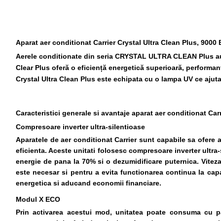
Aparat aer conditionat Carrier Crystal Ultra Clean Plus, 9000
Aerele conditionate
din seria CRYSTAL ULTRA CLEAN Plus au fos
Clear Plus oferă o eficiență energetică superioară, performanț
Crystal Ultra Clean Plus este echipata cu o lampa UV ce ajuta
Caracteristici generale si avantaje aparat aer conditionat Car
Compresoare inverter ultra-silentioase
Aparatele de aer conditionat Carrier sunt capabile sa ofere at
eficienta. Aceste unitati folosesc compresoare inverter ultra-s
energie de pana la 70% si o dezumidificare puternica. Vite
este necesar si pentru a evita functionarea continua la capa
energetica si aducand economii financiare.
Modul X ECO
Prin activarea acestui mod, unitatea poate consuma cu pa