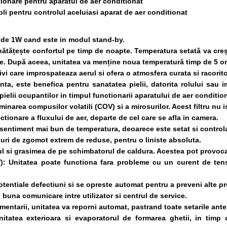
ctionare pentru aparatul de aer conditionat
ipli pentru controlul aceluiasi aparat de aer conditionat
de 1W cand este in modul stand-by.
ățește confortul pe timp de noapte. Temperatura setată va creș
are. După aceea, unitatea va menține noua temperatură timp de 5 o
ivi care improspateaza aerul si ofera o atmosfera curata si racorit
a, este benefica pentru sanatatea pielii, datorita rolului sau imp
pielii ocupantilor in timpul functionarii aparatului de aer condition
inarea compusilor volatili (COV) si a mirosurilor. Acest filtru nu is
tionare a fluxului de aer, departe de cel care se afla in camera.
entiment mai bun de temperatura, deoarece este setat si controlat 
luri de zgomot extrem de reduse, pentru o liniste absoluta.
l si grasimea de pe schimbatorul de caldura. Acestea pot provoca
):
Unitatea poate functiona fara probleme cu un curent de tensi
tentiale defectiuni si se opreste automat pentru a preveni alte pr
 buna comunicare intre utilizator si centrul de service.
mentarii, unitatea va reporni automat, pastrand toate setarile ante
itatea exterioara si evaporatorul de formarea ghetii, in timp c