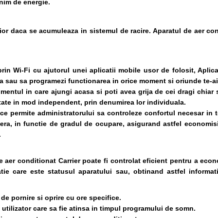
nim de energie.
rior daca se acumuleaza in sistemul de racire. Aparatul de aer con
rin Wi-Fi cu ajutorul unei aplicatii mobile usor de folosit, Aplica
ra sau sa programezi functionarea in orice moment si oriunde te-ai 
omentul in care ajungi acasa si poti avea grija de cei dragi chiar 
itate in mod independent, prin denumirea lor individuala.
ce permite administratorului sa controleze confortul necesar in to
mera, in functie de gradul de ocupare, asigurand astfel economisi
.
de aer conditionat Carrier poate fi controlat eficient pentru a eco
atie care este statusul aparatului sau, obtinand astfel informatii
e pornire si oprire cu ore specifice.
utilizator care sa fie atinsa in timpul programului de somn.