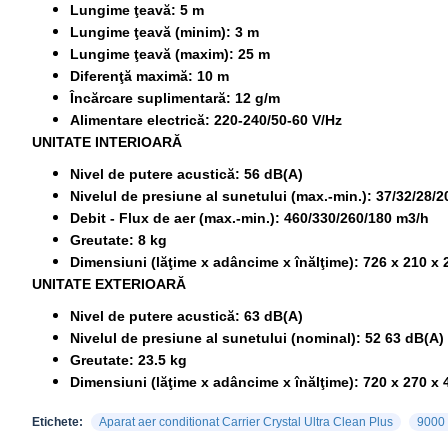
Lungime ţeavă: 5 m
Lungime ţeavă (minim): 3 m
Lungime ţeavă (maxim): 25 m
Diferenţă maximă: 10 m
Încărcare suplimentară: 12 g/m
Alimentare electrică: 220-240/50-60 V/Hz
UNITATE INTERIOARĂ
Nivel de putere acustică: 56 dB(A)
Nivelul de presiune al sunetului (max.-min.): 37/32/28/2
Debit - Flux de aer (max.-min.): 460/330/260/180 m3/h
Greutate: 8 kg
Dimensiuni (lăţime x adâncime x înălţime): 726 x 210 x
UNITATE EXTERIOARĂ
Nivel de putere acustică: 63 dB(A)
Nivelul de presiune al sunetului (nominal): 52 63 dB(A)
Greutate: 23.5 kg
Dimensiuni (lăţime x adâncime x înălţime): 720 x 270 x
Etichete:
Aparat aer conditionat Carrier Crystal Ultra Clean Plus
9000