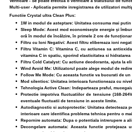
Verificare - Se poate efectua o verificare a statusului de fun
Multi-user - Aplicatia permite inregistrarea de utilizatori mult
Functiie Crystal ultra Clean Plus:
1W in modul de asteptare:
Unitatea consuma mai putin 
Sleep Mode:
Acest mod economisește energie și îmbunăt
oră în modul de încălzire, în primele 2 ore de funcțion
Filtru cu Ioni Negativi:
Acest filtru elibereaza ioni negat
Filtru Vitamin C:
Vitamina C, cu actiunea sa antioxidant
vitamina C in spatiu, sporind elasticitatea si hidratarea 
Filtru Cold Catalyst:
Cu actiune deodoranta, ajuta la elim
Wind Avoid Me:
Utilizatorul poate alege modul de redirec
Follow Me Mode:
Cu aceasta functie va bucurati de un s
Mod silentios:
Unitatea interioara functioneaza cu nive
Tehnologia Active Clean:
Indeparteaza praful, mucegaiu
Protectie impotriva fluctuatiilor de tensiune (168-264V
eventuale fluctuatii de tensiune in aceste limite.
Autodiagnostic si autoprotectie:
Unitatea detecteaza po
interioare care identifica problema tehnica pentru o mai
Repornire automata:
Dupa o potentiala intrerupere a ali
Decongelare automata:
Aceasta functie protejeaza un