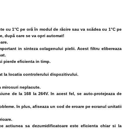
te cu 1°C pe oră în modul de răcire sau va scădea cu 1°C pe
re, după care se va opri automat!
oare.
ortant in sinteza colagenului pielii. Acest filtru elibereaza
at.
i pierde eficienta in timp.
la locatia controlerului dispozitivului.
 mirosuri neplacute.
une de la 168 la 264V. In acest fel, se auto-protejeaza de
obleme. In plus, afiseaza un cod de eroare pe ecranul unitatii
rioare.
e actiunea sa dezumidificatoare este eficienta chiar si la