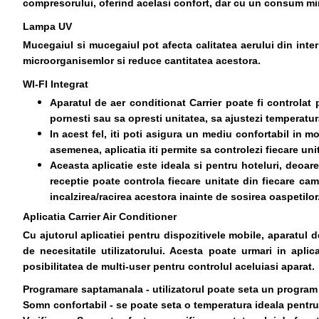
compresorului, oferind acelasi confort, dar cu un consum mi
Lampa UV
Mucegaiul si mucegaiul pot afecta calitatea aerului din inte
microorganisemlor si reduce cantitatea acestora.
WI-FI Integrat
Aparatul de aer conditionat Carrier poate fi controlat p
pornesti sau sa opresti unitatea, sa ajustezi temperatu
In acest fel, iti poti asigura un mediu confortabil in m
asemenea, aplicatia iti permite sa controlezi fiecare un
Aceasta aplicatie este ideala si pentru hoteluri, deoare
receptie poate controla fiecare unitate din fiecare ca
incalzirea/racirea acestora inainte de sosirea oaspetilor
Aplicatia Carrier Air Conditioner
Cu ajutorul aplicatiei pentru dispozitivele mobile, aparatul 
de necesitatile utilizatorului. Acesta poate urmari in aplic
posibilitatea de multi-user pentru controlul aceluiasi aparat.
Programare saptamanala - utilizatorul poate seta un program d
Somn confortabil - se poate seta o temperatura ideala pentru 