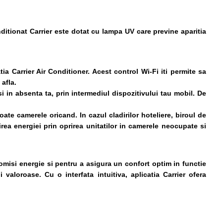
ditionat Carrier este dotat cu lampa UV care previne aparitia
tia Carrier Air Conditioner. Acest control Wi-Fi iti permite sa
afla.
si in absenta ta, prin intermediul dispozitivului tau mobil. De
ate camerele oricand. In cazul cladirilor hoteliere, biroul de
rea energiei prin oprirea unitatilor in camerele neocupate si
nomisi energie si pentru a asigura un confort optim in functie
 valoroase. Cu o interfata intuitiva, aplicatia Carrier ofera