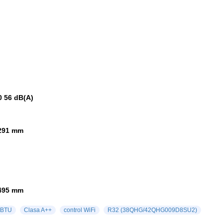
0 56 dB(A)
 291 mm
 495 mm
 BTU
Clasa A++
control WiFi
R32 (38QHG/42QHG009D8SU2)