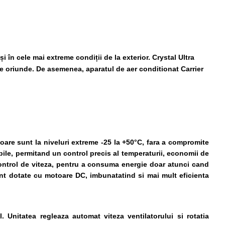
în cele mai extreme condiții de la exterior. Crystal Ultra
 de oriunde. De asemenea, aparatul de aer conditionat Carrier
rioare sunt la niveluri extreme -25 la +50°C, fara a compromite
iabile, permitand un control precis al temperaturii, economii de
ontrol de viteza, pentru a consuma energie doar atunci cand
sunt dotate cu motoare DC, imbunatatind si mai mult eficienta
nitatea regleaza automat viteza ventilatorului si rotatia