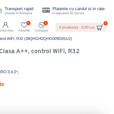
Transport rapid
Plateste cu cardul si in rate
oriunde in Romania
in siguranta 3D Secure
0
0
0
0 produs(e) - 0,00 Lei
ontul meu
Favorite
Compara
, control WiFi, R32 (38QHG/42QHG009D8SU2)
Clasa A++, control WiFi, R32
";
te