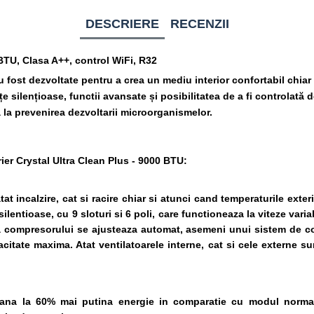
DESCRIERE
RECENZII
 BTU, Clasa A++, control WiFi, R32
t dezvoltate pentru a crea un mediu interior confortabil chiar și 
e silențioase, functii avansate și posibilitatea de a fi controlată
 la prevenirea dezvoltarii microorganismelor.
rier Crystal Ultra Clean Plus - 9000 BTU:
at incalzire, cat si racire chiar si atunci cand temperaturile exte
ilentioase, cu 9 sloturi si 6 poli, care functioneaza la viteze var
za compresorului se ajusteaza automat, asemeni unui sistem de c
citate maxima. Atat ventilatoarele interne, cat si cele externe 
na la 60% mai putina energie in comparatie cu modul normal. U