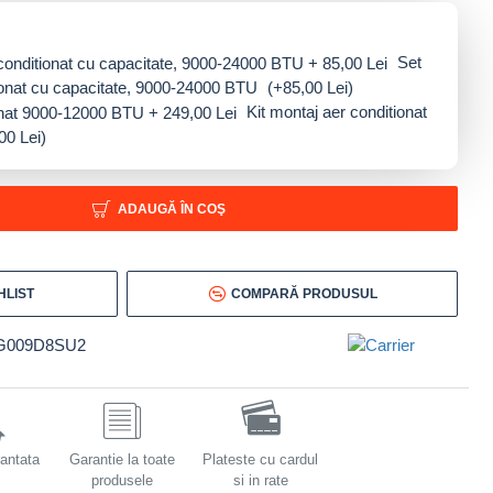
Set
tionat cu capacitate, 9000-24000 BTU
(+85,00 Lei)
Kit montaj aer conditionat
00 Lei)
ADAUGĂ ÎN COŞ
HLIST
COMPARĂ PRODUSUL
G009D8SU2
rantata
Garantie la toate
Plateste cu cardul
produsele
si in rate