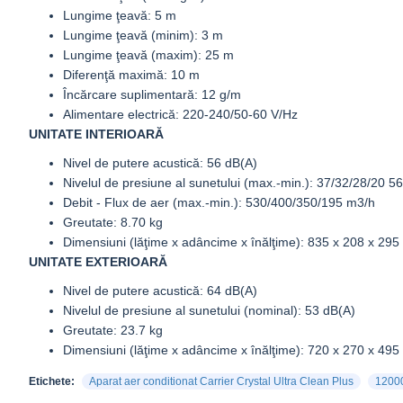
Lungime ţeavă: 5 m
Lungime ţeavă (minim): 3 m
Lungime ţeavă (maxim): 25 m
Diferenţă maximă: 10 m
Încărcare suplimentară: 12 g/m
Alimentare electrică: 220-240/50-60 V/Hz
UNITATE INTERIOARĂ
Nivel de putere acustică: 56 dB(A)
Nivelul de presiune al sunetului (max.-min.): 37/32/28/20 5
Debit - Flux de aer (max.-min.): 530/400/350/195 m3/h
Greutate: 8.70 kg
Dimensiuni (lăţime x adâncime x înălţime): 835 x 208 x 29
UNITATE EXTERIOARĂ
Nivel de putere acustică: 64 dB(A)
Nivelul de presiune al sunetului (nominal): 53 dB(A)
Greutate: 23.7 kg
Dimensiuni (lăţime x adâncime x înălţime): 720 x 270 x 49
Etichete:
Aparat aer conditionat Carrier Crystal Ultra Clean Plus
1200