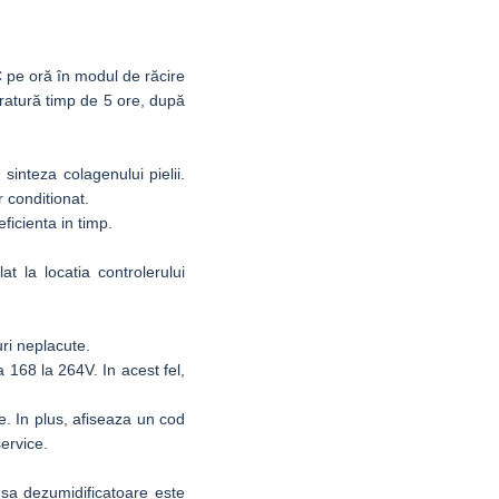
 pe oră în modul de răcire
ratură timp de 5 ore, după
sinteza colagenului pielii.
r conditionat.
ficienta in timp.
 la locatia controlerului
ri neplacute.
168 la 264V. In acest fel,
. In plus, afiseaza un cod
ervice.
 sa dezumidificatoare este