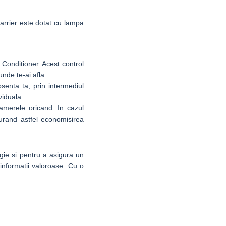
Carrier este dotat cu lampa
r Conditioner. Acest control
nde te-ai afla.
bsenta ta, prin intermediul
viduala.
camerele oricand. In cazul
gurand astfel economisirea
rgie si pentru a asigura un
 informatii valoroase. Cu o