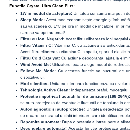
Functiie Crystal Ultra Clean Plus:
1W in modul de asteptare:
Unitatea consuma mai putin de
Sleep Mode:
Acest mod economisește energie și îmbunătățe
sau va scădea cu 1°C pe oră în modul de încălzire, în pri
care se va opri automat!
Filtru cu Ioni Negativi:
Acest filtru elibereaza ioni negativ
Filtru Vitamin C:
Vitamina C, cu actiunea sa antioxidanta, e
Acest filtru elibereaza vitamina C in spatiu, sporind elasticita
Filtru Cold Catalyst:
Cu actiune deodoranta, ajuta la eliminar
Wind Avoid Me:
Utilizatorul poate alege modul de redirectio
Follow Me Mode:
Cu aceasta functie va bucurati de un 
dispozitivului.
Mod silentios:
Unitatea interioara functioneaza cu niveluri
Tehnologia Active Clean:
Indeparteaza praful, mucegaiul 
Protectie impotriva fluctuatiilor de tensiune (168-264V)
se auto-protejeaza de eventuale fluctuatii de tensiune in ace
Autodiagnostic si autoprotectie:
Unitatea detecteaza pote
de eroare pe ecranul unitatii interioare care identifica prob
Repornire automata:
Dupa o potentiala intrerupere a alimen
Decongelare automata:
Aceasta functie protejeaza unitat