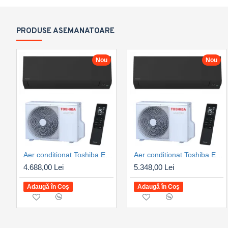
PRODUSE ASEMANATOARE
Nou
Nou
Aer conditionat Toshiba Edge Black, 12000 BTU, Clasa A+++, control WiFi, inverter, design premium, confort maxim (RAS-B13G3KVSGB-E-RAS-13J2AVSG-E1)
Aer conditionat Toshiba Edge Black, 16000 BTU, Clasa A+++, control WiFi, inverter, design premium, confort maxim (RAS-B16G3KVSGB-E-RAS-16J2AVSG-E1)
4.688,00 Lei
5.348,00 Lei
Adaugă în Coş
Adaugă în Coş