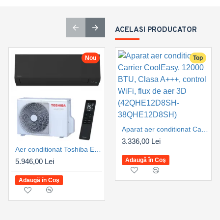
ACELASI PRODUCATOR
Nou
Nou
Top
Aparat aer conditionat Carrier CoolEasy, 12000 BTU, Clasa A+++, control WiFi, flux de aer 3D (42QHE12D8SH-38QHE12D8SH)
3.336,00 Lei
Aer conditionat Toshiba Edge Black, 18000 BTU, Clasa A+++, control WiFi, inverter, design premium, confort maxim (RAS-B18G3KVSGB-E-RAS-18J2AVSG-E1)
Aer conditionat Toshiba Edge Black, 22000 BTU, Clasa A+++, control WiFi, inverter, design premium, confort maxim (RAS-B22G3KVSGB-E-RAS-22J2AVSG-E1)
Adaugă în Coş
5.946,00 Lei
6.607,00 Lei
Adaugă în Coş
Adaugă în Coş