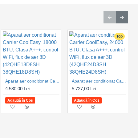
Nou
Top
Aparat aer conditionat Carrier CoolEasy, 18000 BTU, Clasa A+++, control WiFi, flux de aer 3D (42QHE18D8SH-38QHE18D8SH)
Aparat aer conditionat Carrier CoolEasy, 24000 BTU, Clasa A+++, control WiFi, flux de aer 3D (42QHE24D8SH-38QHE24D8SH)
4.530,00 Lei
5.727,00 Lei
Aer conditionat Toshiba Edge Black, 24000 BTU, Clasa A+++, control WiFi, inverter, design premium, confort maxim (RAS-B24G3KVSGB-E-RAS-24J2AVSG-E1)
Adaugă în Coş
Adaugă în Coş
7.331,00 Lei
Adaugă în Coş