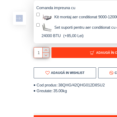
Comanda impreuna cu
Kit montaj aer conditionat 9000-12
Set suporti pentru aer conditionat cu
24000 BTU
(+85,00 Lei)
ADAUGĂ ÎN 
ADAUGĂ IN WISHLIST
C
Cod produs:
38QHG/42QHG012D8SU2
Greutate:
35.00kg