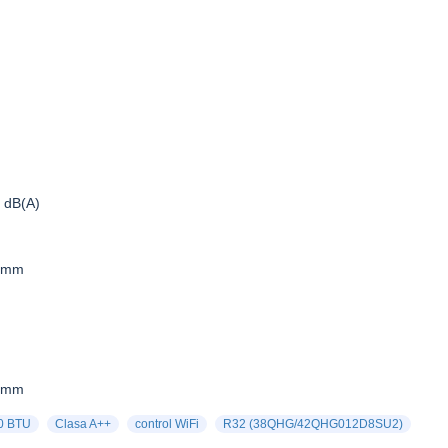
6 dB(A)
5 mm
5 mm
0 BTU
Clasa A++
control WiFi
R32 (38QHG/42QHG012D8SU2)