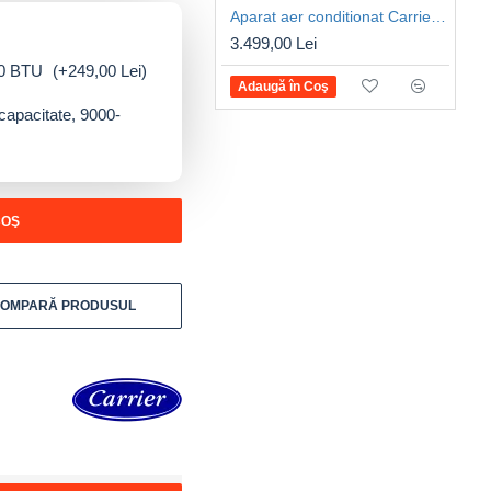
Aparat aer conditionat Carrier Crystal Ultra Clean Plus, 18000 BTU, Clasa A++, control WiFi, R32 (38QHG/42QHG018D8SU2)
3.499,00 Lei
000 BTU
(+249,00 Lei)
Adaugă în Coş
 capacitate, 9000-
COŞ
OMPARĂ PRODUSUL