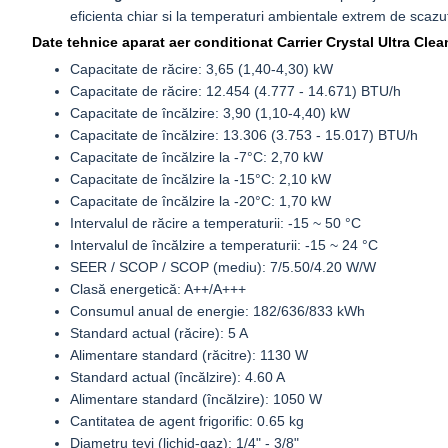
eficienta chiar si la temperaturi ambientale extrem de scazu
Date tehnice aparat aer conditionat Carrier Crystal Ultra Cle
Capacitate de răcire: 3,65 (1,40-4,30) kW
Capacitate de răcire: 12.454 (4.777 - 14.671) BTU/h
Capacitate de încălzire: 3,90 (1,10-4,40) kW
Capacitate de încălzire: 13.306 (3.753 - 15.017) BTU/h
Capacitate de încălzire la -7°C: 2,70 kW
Capacitate de încălzire la -15°C: 2,10 kW
Capacitate de încălzire la -20°C: 1,70 kW
Intervalul de răcire a temperaturii: -15 ~ 50 °C
Intervalul de încălzire a temperaturii: -15 ~ 24 °C
SEER / SCOP / SCOP (mediu): 7/5.50/4.20 W/W
Clasă energetică: A++/A+++
Consumul anual de energie: 182/636/833 kWh
Standard actual (răcire): 5 A
Alimentare standard (răcitre): 1130 W
Standard actual (încălzire): 4.60 A
Alimentare standard (încălzire): 1050 W
Cantitatea de agent frigorific: 0.65 kg
Diametru ţevi (lichid-gaz): 1/4" - 3/8"