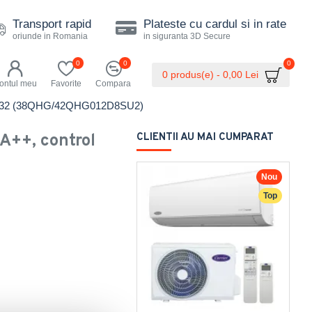
Transport rapid
Plateste cu cardul si in rate
oriunde in Romania
in siguranta 3D Secure
0
0
0
0 produs(e) - 0,00 Lei
ontul meu
Favorite
Compara
iFi, R32 (38QHG/42QHG012D8SU2)
 A++, control
CLIENTII AU MAI CUMPARAT
Nou
Top