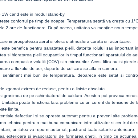
 1W cand este in modul stand-by.
ște confortul pe timp de noapte. Temperatura setată va crește cu 1°C
mele 2 ore de funcționare. După aceea, unitatea va menține noua tempe
i care improspateaza aerul si ofera o atmosfera curata si racoritoare.
ste benefica pentru sanatatea pielii, datorita rolului sau important in 
tea si hidratarea pielii ocupantilor in timpul functionarii aparatului de ae
ea compusilor volatili (COV) si a mirosurilor. Acest filtru nu isi pierde e
nare a fluxului de aer, departe de cel care se afla in camera.
sentiment mai bun de temperatura, deoarece este setat si controlat
 de zgomot extrem de reduse, pentru o liniste absoluta.
si grasimea de pe schimbatorul de caldura. Acestea pot provoca mirosu
:
Unitatea poate functiona fara probleme cu un curent de tensiune de la 
ste limite.
ntiale defectiuni si se opreste automat pentru a preveni alte probleme
lema tehnica pentru o mai buna comunicare intre utilizator si centrul de s
tarii, unitatea va reporni automat, pastrand toate setarile anterioare.
ea exterioara si evaporatorul de formarea ghetii, in timp ce actiunea