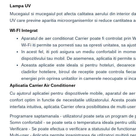
Lampa UV
Mucegaiul si mucegaiul pot afecta calitatea aerului din interior 
UV care previne aparitia microorganisemlor si reduce cantitatea a
WI-FI Integrat
Aparatul de aer conditionat Carrier poate fi controlat prin Wi
Wi-Fi iti permite sa pornesti sau sa opresti unitatea, sa aju
In acest fel, iti poti asigura un mediu confortabil in mome
dispozitivului tau mobil. De asemenea, aplicatia iti permite 
Aceasta aplicatie este ideala si pentru hoteluri, deoarec
cladirilor hoteliere, biroul de receptie poate controla fi
energiei prin oprirea unitatilor in camerele neocupate si inca
Aplicatia Carrier Air Conditioner
Cu ajutorul aplicatiei pentru dispozitivele mobile, aparatul de ae
confort optim in functie de necesitatile utilizatorului. Acesta poa
interfata intuitiva, aplicatia Carrier ofera posibilitatea de multi-use
Programare saptamanala - utilizatorul poate seta un program de po
Somn confortabil - se poate seta o temperatura ideala pentru utili
Verificare - Se poate efectua o verificare a statusului de function
Multi-user - Aplicatia permite inregistrarea de utilizatori multipli p