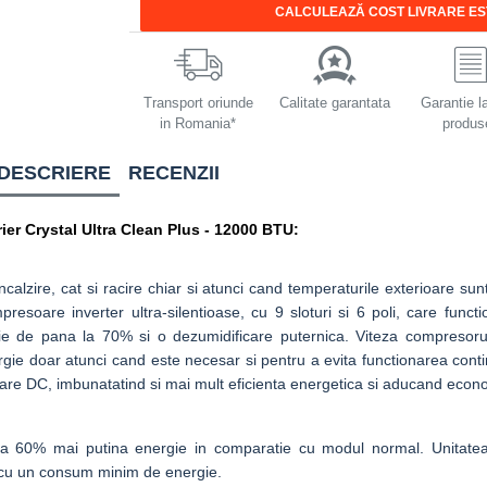
CALCULEAZĂ COST LIVRARE ES
Transport oriunde
Calitate garantata
Garantie l
in Romania*
produs
DESCRIERE
RECENZII
rier Crystal Ultra Clean Plus - 12000 BTU:
calzire, cat si racire chiar si atunci cand temperaturile exterioare sunt
esoare inverter ultra-silentioase, cu 9 sloturi si 6 poli, care functi
gie de pana la 70% si o dezumidificare puternica. Viteza compresoru
gie doar atunci cand este necesar si pentru a evita functionarea cont
toare DC, imbunatatind si mai mult eficienta energetica si aducand econo
la 60% mai putina energie in comparatie cu modul normal. Unitatea
ar cu un consum minim de energie.