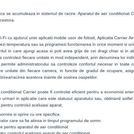
daca se acumuleaza in sistemul de racire. Aparatul de aer conditionat 
cestora.
-Fi cu ajutorul unei aplicatii mobile usor de folosit, Aplicatia Carrier Ai
stezi temperatura sau sa programezi functionarea in orice moment si oriu
ntul in care ajungi acasa si poti avea grija de cei dragi chiar si in a
sa controlezi fiecare unitate in mod independent, prin denumirea lor indi
e permite administratorului sa controleze confortul necesar in toate 
ecare unitate din fiecare camera, in functie de gradul de ocupare, asi
lzirea/racirea acestora inainte de sosirea oaspetilor.
r conditionat Carrier poate fi controlat eficient pentru a economisi ene
te urmari in aplicatie care este statusul aparatului sau, obtinand astfel
r pentru controlul aceluiasi aparat.
rnire si oprire cu ore specifice.
zator care sa fie atinsa in timpul programului de somn.
are pentru aparatul de aer conditionat
entru controlul aceluiasi aparat de aer conditionat