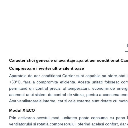
Caracteristici generale si avantaje aparat aer conditionat Car
Compresoare inverter ultra-silentioase
Aparatele de aer conditionat Carrier sunt capabile sa ofere atat in
+50°C, fara a compromite eficienta. Aceste unitati folosesc compr
permitand un control precis al temperaturii, economii de ener
asemeni unui sistem de control de viteza, pentru a consuma ener
Atat ventilatoarele interne, cat si cele externe sunt dotate cu mo
Modul X ECO
Prin activarea acestui mod, unitatea poate consuma cu pana 
ventilatorului si rotatia compresorului, oferind acelasi confort, d