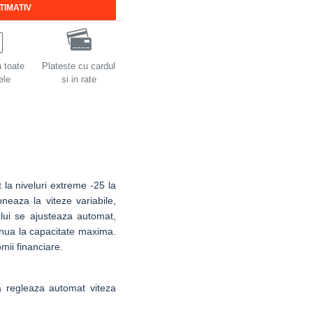
TIMATIV
a toate
Plateste cu cardul
ele
si in rate
 la niveluri extreme -25 la
oneaza la viteze variabile,
lui se ajusteaza automat,
inua la capacitate maxima.
mii financiare.
 regleaza automat viteza