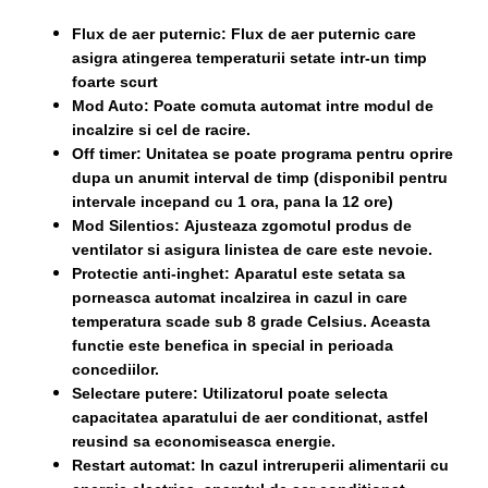
Flux de aer puternic:
Flux de aer puternic care
asigra atingerea temperaturii setate intr-un timp
foarte scurt
Mod Auto:
Poate comuta automat intre modul de
incalzire si cel de racire.
Off timer:
Unitatea se poate programa pentru oprire
dupa un anumit interval de timp (disponibil pentru
intervale incepand cu 1 ora, pana la 12 ore)
Mod Silentios:
Ajusteaza zgomotul produs de
ventilator si asigura linistea de care este nevoie.
Protectie anti-inghet:
Aparatul este setata sa
porneasca automat incalzirea in cazul in care
temperatura scade sub 8 grade Celsius. Aceasta
functie este benefica in special in perioada
concediilor.
Selectare putere:
Utilizatorul poate selecta
capacitatea aparatului de aer conditionat, astfel
reusind sa economiseasca energie.
Restart automat:
In cazul intreruperii alimentarii cu