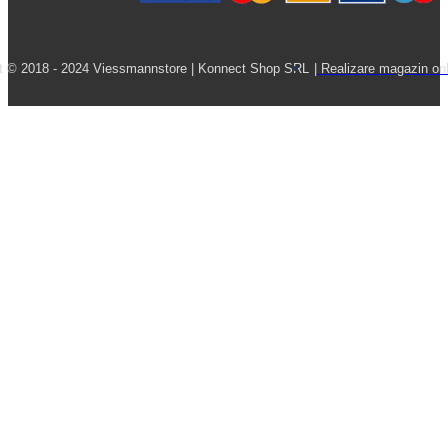
t © 2018 - 2024 Viessmannstore | Konnect Shop SRL
| Realizare magazin onl