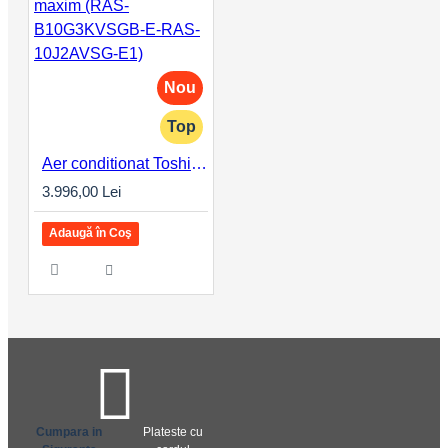
Nou
Top
Aer conditionat Toshiba Edge Black, 9000 BTU, Clasa A+++, control WiFi, inverter, design premium, confort maxim (RAS-B10G3KVSGB-E-RAS-10J2AVSG-E1)
3.996,00 Lei
Adaugă în Coş
Cumpara in
Plateste cu