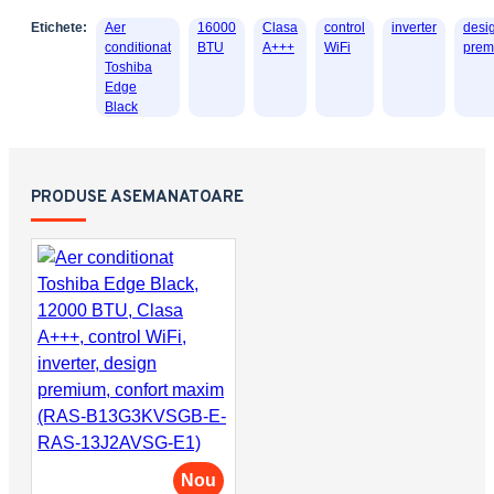
Etichete:
Aer
16000
Clasa
control
inverter
desi
conditionat
BTU
A+++
WiFi
prem
Toshiba
Edge
Black
PRODUSE ASEMANATOARE
Nou