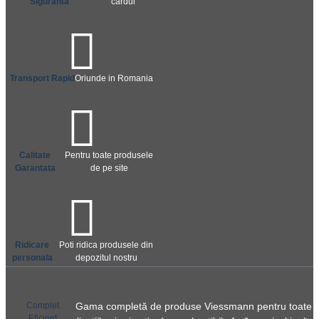
Siguranta
cardul
Transport Rapid
Oriunde in Romania
Calitate
Pentru toate produsele
Garantata
de pe site
Ridicare
Poti ridica produsele din
personala
depozitul nostru
Complet.
Gama completă de produse Viessmann pentru toate
Eficient.