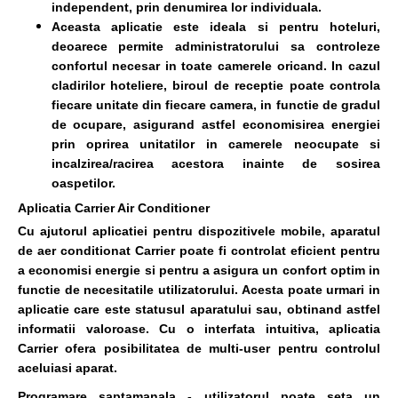
independent, prin denumirea lor individuala.
Aceasta aplicatie este ideala si pentru hoteluri,
deoarece permite administratorului sa controleze
confortul necesar in toate camerele oricand. In cazul
cladirilor hoteliere, biroul de receptie poate controla
fiecare unitate din fiecare camera, in functie de gradul
de ocupare, asigurand astfel economisirea energiei
prin oprirea unitatilor in camerele neocupate si
incalzirea/racirea acestora inainte de sosirea
oaspetilor.
Aplicatia Carrier Air Conditioner
Cu ajutorul aplicatiei pentru dispozitivele mobile, aparatul
de aer conditionat Carrier poate fi controlat eficient pentru
a economisi energie si pentru a asigura un confort optim in
functie de necesitatile utilizatorului. Acesta poate urmari in
aplicatie care este statusul aparatului sau, obtinand astfel
informatii valoroase. Cu o interfata intuitiva, aplicatia
Carrier ofera posibilitatea de multi-user pentru controlul
aceluiasi aparat.
Programare saptamanala - utilizatorul poate seta un