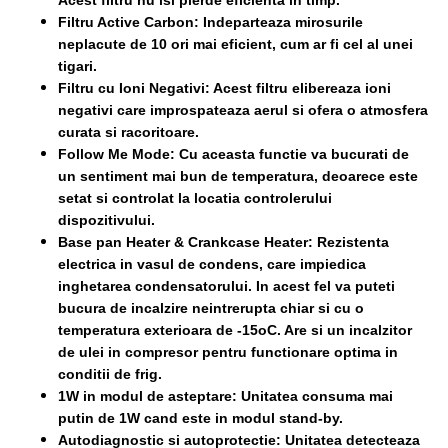
Acest filtru nu isi pierde eficienta in timp.
Filtru Active Carbon: Indeparteaza mirosurile
neplacute de 10 ori mai eficient, cum ar fi cel al unei
tigari.
Filtru cu Ioni Negativi: Acest filtru elibereaza ioni
negativi care improspateaza aerul si ofera o atmosfera
curata si racoritoare.
Follow Me Mode: Cu aceasta functie va bucurati de
un sentiment mai bun de temperatura, deoarece este
setat si controlat la locatia controlerului
dispozitivului.
Base pan Heater & Crankcase Heater: Rezistenta
electrica in vasul de condens, care impiedica
inghetarea condensatorului. In acest fel va puteti
bucura de incalzire neintrerupta chiar si cu o
temperatura exterioara de -15oC. Are si un incalzitor
de ulei in compresor pentru functionare optima in
conditii de frig.
1W in modul de asteptare: Unitatea consuma mai
putin de 1W cand este in modul stand-by.
Autodiagnostic si autoprotectie: Unitatea detecteaza