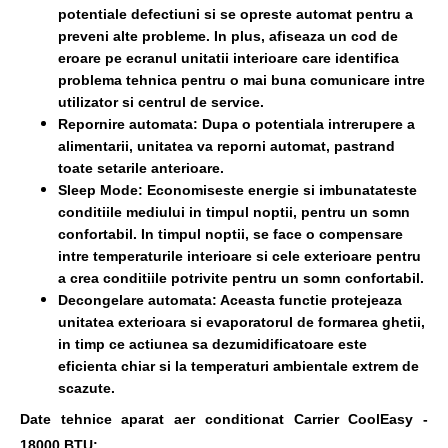
potentiale defectiuni si se opreste automat pentru a
preveni alte probleme. In plus, afiseaza un cod de
eroare pe ecranul unitatii interioare care identifica
problema tehnica pentru o mai buna comunicare intre
utilizator si centrul de service.
Repornire automata: Dupa o potentiala intrerupere a
alimentarii, unitatea va reporni automat, pastrand
toate setarile anterioare.
Sleep Mode: Economiseste energie si imbunatateste
conditiile mediului in timpul noptii, pentru un somn
confortabil. In timpul noptii, se face o compensare
intre temperaturile interioare si cele exterioare pentru
a crea conditiile potrivite pentru un somn confortabil.
Decongelare automata: Aceasta functie protejeaza
unitatea exterioara si evaporatorul de formarea ghetii,
in timp ce actiunea sa dezumidificatoare este
eficienta chiar si la temperaturi ambientale extrem de
scazute.
Date tehnice aparat aer conditionat Carrier CoolEasy -
18000 BTU: