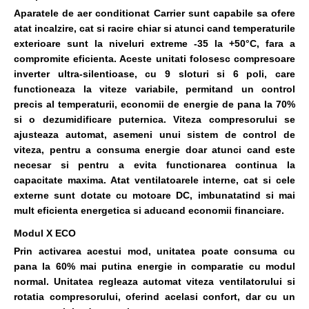
Aparatele de aer conditionat Carrier sunt capabile sa ofere
atat incalzire, cat si racire chiar si atunci cand temperaturile
exterioare sunt la niveluri extreme -35 la +50°C, fara a
compromite eficienta. Aceste unitati folosesc compresoare
inverter ultra-silentioase, cu 9 sloturi si 6 poli, care
functioneaza la viteze variabile, permitand un control
precis al temperaturii, economii de energie de pana la 70%
si o dezumidificare puternica. Viteza compresorului se
ajusteaza automat, asemeni unui sistem de control de
viteza, pentru a consuma energie doar atunci cand este
necesar si pentru a evita functionarea continua la
capacitate maxima. Atat ventilatoarele interne, cat si cele
externe sunt dotate cu motoare DC, imbunatatind si mai
mult eficienta energetica si aducand economii financiare.
Modul X ECO
Prin activarea acestui mod, unitatea poate consuma cu
pana la 60% mai putina energie in comparatie cu modul
normal. Unitatea regleaza automat viteza ventilatorului si
rotatia compresorului, oferind acelasi confort, dar cu un