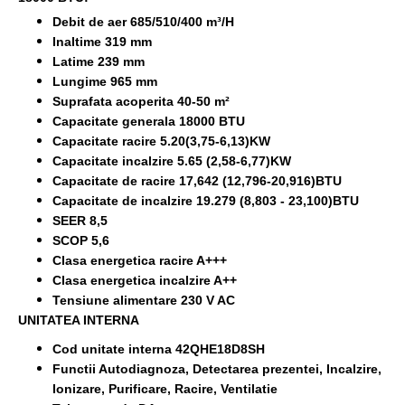
Debit de aer 685/510/400 m³/H
Inaltime 319 mm
Latime 239 mm
Lungime 965 mm
Suprafata acoperita 40-50 m²
Capacitate generala 18000 BTU
Capacitate racire 5.20(3,75-6,13)KW
Capacitate incalzire 5.65 (2,58-6,77)KW
Capacitate de racire 17,642 (12,796-20,916)BTU
Capacitate de incalzire 19.279 (8,803 - 23,100)BTU
SEER 8,5
SCOP 5,6
Clasa energetica racire A+++
Clasa energetica incalzire A++
Tensiune alimentare 230 V AC
UNITATEA INTERNA
Cod unitate interna 42QHE18D8SH
Functii Autodiagnoza, Detectarea prezentei, Incalzire,
Ionizare, Purificare, Racire, Ventilatie