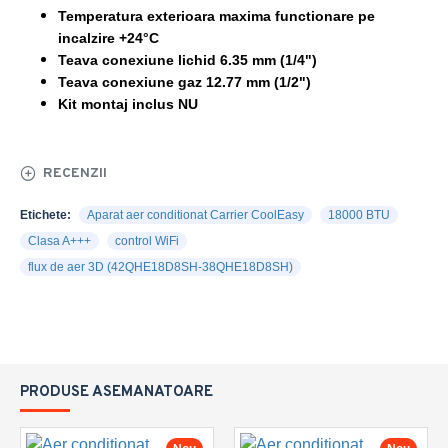
Temperatura exterioara maxima functionare pe
incalzire +24°C
Teava conexiune lichid 6.35 mm (1/4")
Teava conexiune gaz 12.77 mm (1/2")
Kit montaj inclus NU
RECENZII
Etichete:
Aparat aer conditionat Carrier CoolEasy
18000 BTU
Clasa A+++
control WiFi
flux de aer 3D (42QHE18D8SH-38QHE18D8SH)
PRODUSE ASEMANATOARE