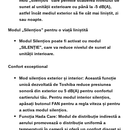
mod „silențios” care permite scăderea nivelului de
sunet al unității exterioare cu până la -5 dB(A),
astfel încât mediul exterior să fie cât mai liniștit, zi
sau noapte.
Modul „Silențios” pentru o viață liniștită
Modul Silențios poate fi activat cu modul
„SILENȚIE”, care va reduce nivelul de sunet al
unității interioare.
Confort exceptional
Mod silențios exterior și interior:
Această funcție
unică dezvoltată de Toshiba reduce presiunea
sonoră din exterior cu 5 dB(A) pentru confortul
cartierului tău. Pentru modul interior silențios,
apăsați butonul FAN pentru a regla viteza și pentru
a activa modul silențios.
Funcția Hada Care:
Modul de distribuție indirectă a
aerului promovează o distribuție uniformă a
temperaturii în cameră și oferă un confort discret și