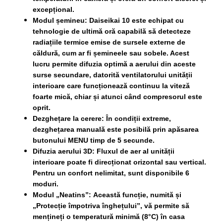
excepțional.
Modul șemineu:
Daiseikai 10 este echipat cu
tehnologie de ultimă oră capabilă să detecteze
radiațiile termice emise de sursele externe de
căldură, cum ar fi șemineele sau sobele. Acest
lucru permite difuzia optimă a aerului din aceste
surse secundare, datorită ventilatorului unității
interioare care funcționează continuu la viteză
foarte mică, chiar și atunci când compresorul este
oprit.
Dezghețare la cerere:
În condiții extreme,
dezghețarea manuală este posibilă prin apăsarea
butonului MENU timp de 5 secunde.
Difuzia aerului 3D:
Fluxul de aer al unității
interioare poate fi direcționat orizontal sau vertical.
Pentru un confort nelimitat, sunt disponibile 6
moduri.
Modul „Neatins”:
Această funcție, numită și
„Protecție împotriva înghețului”, vă permite să
mențineți o temperatură minimă (8°C) în casa