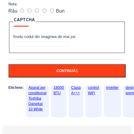
Nota:
Rău
Bun
CAPTCHA
Itrodu codul din imaginea de mai jos
CONTINUĂ
Etichete:
Aparat aer
18000
Clasa
control
inverter
desi
conditionat
BTU
A+++
WiFi
prem
Toshiba
Daisekai
10 White