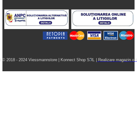
t © 2018 - 2024 Viessmannstore | Konnect Shop SRL
| Realizare magazin onl