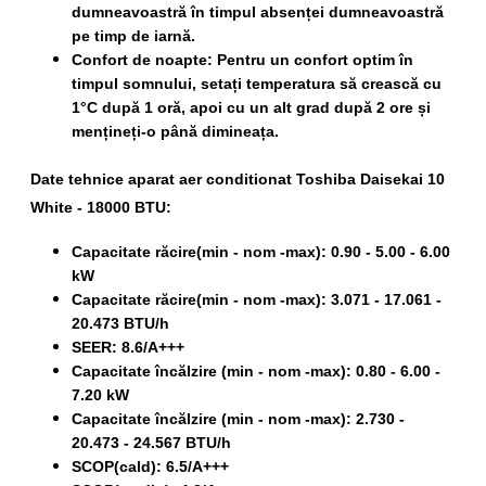
dumneavoastră în timpul absenței dumneavoastră
pe timp de iarnă.
Confort de noapte:
Pentru un confort optim în
timpul somnului, setați temperatura să crească cu
1°C după 1 oră, apoi cu un alt grad după 2 ore și
mențineți-o până dimineața.
Date tehnice aparat aer conditionat Toshiba Daisekai 10
White - 18000 BTU:
Capacitate răcire(min - nom -max): 0.90 - 5.00 - 6.00
kW
Capacitate răcire(min - nom -max): 3.071 - 17.061 -
20.473 BTU/h
SEER: 8.6/A+++
Capacitate încălzire (min - nom -max): 0.80 - 6.00 -
7.20 kW
Capacitate încălzire (min - nom -max): 2.730 -
20.473 - 24.567 BTU/h
SCOP(cald): 6.5/A+++