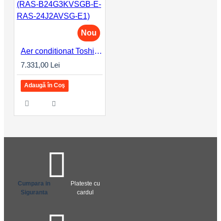
Nou
Aer conditionat Toshiba Edge Black, 24000 BTU, Clasa A+++, control WiFi, inverter, design premium, confort maxim (RAS-B24G3KVSGB-E-RAS-24J2AVSG-E1)
7.331,00 Lei
Adaugă în Coş
Cumpara in
Plateste cu
Siguranta
cardul