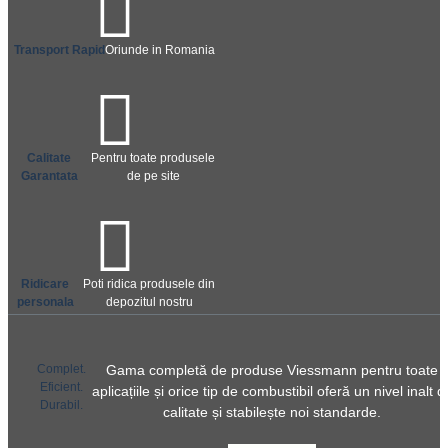
Transport Rapid
Oriunde in Romania
Calitate
Pentru toate produsele
Garantata
de pe site
Ridicare
Poti ridica produsele din
personala
depozitul nostru
Complet.
Gama completă de produse Viessmann pentru toate
Eficient.
aplicațiile și orice tip de combustibil oferă un nivel inalt d
Durabil.
calitate și stabilește noi standarde.