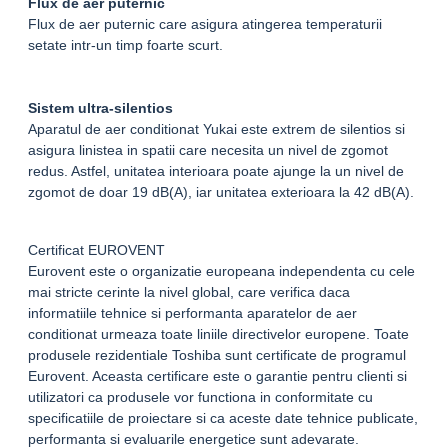
Flux de aer puternic
Flux de aer puternic care asigura atingerea temperaturii
setate intr-un timp foarte scurt.
Sistem ultra-silentios
Aparatul de aer conditionat Yukai este extrem de silentios si
asigura linistea in spatii care necesita un nivel de zgomot
redus. Astfel, unitatea interioara poate ajunge la un nivel de
zgomot de doar 19 dB(A), iar unitatea exterioara la 42 dB(A).
Certificat EUROVENT
Eurovent este o organizatie europeana independenta cu cele
mai stricte cerinte la nivel global, care verifica daca
informatiile tehnice si performanta aparatelor de aer
conditionat urmeaza toate liniile directivelor europene. Toate
produsele rezidentiale Toshiba sunt certificate de programul
Eurovent. Aceasta certificare este o garantie pentru clienti si
utilizatori ca produsele vor functiona in conformitate cu
specificatiile de proiectare si ca aceste date tehnice publicate,
performanta si evaluarile energetice sunt adevarate.