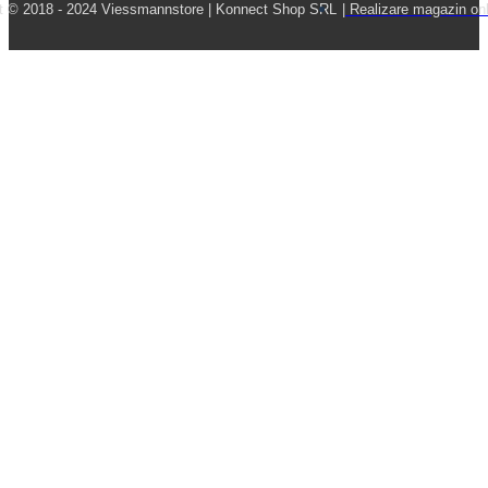
t © 2018 - 2024 Viessmannstore | Konnect Shop SRL
| Realizare magazin onl