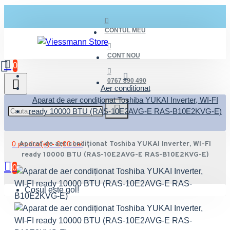
CONTUL MEU
CONT NOU
0
0767 890 490
Aer conditionat
Aparat de aer condiționat Toshiba YUKAI Inverter, WI-FI
ready 10000 BTU (RAS-10E2AVG-E RAS-B10E2KVG-E)
0 produs(e) - 0,00 Lei
Aparat de aer condiționat Toshiba YUKAI Inverter, WI-FI
ready 10000 BTU (RAS-10E2AVG-E RAS-B10E2KVG-E)
0
Coșul este gol!