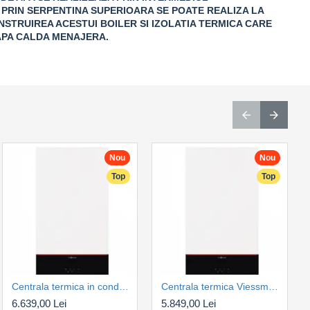
 PRIN SERPENTINA SUPERIOARA SE POATE REALIZA LA
STRUIREA ACESTUI BOILER SI IZOLATIA TERMICA CARE
APA CALDA MENAJERA.
Nou
Top
Nou
Top
Top
Centrala termica in condensare Viessmann Vitodens 100-W 32 kW, numai incalzire tip B1HG, control WIFI, kit de evacuare inclus (Z031496)
Viessmann Vitodens 050-W 19 B0KA, functionare GN/GPL (Z024825)
Centrala termica Viessmann Vitodens 100-W 25 kW, B1KG, combi, condensatie, interfata WIFI, touch screen, kit de evacuare inclus (Z031155)
3.939,00 Lei
6.639,00 Lei
5.849,00 Lei