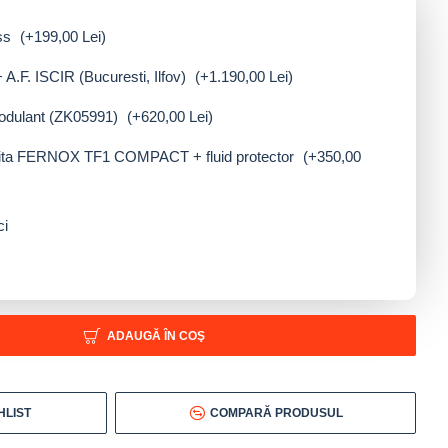
ess
(+199,00 Lei)
 A.F. ISCIR (Bucuresti, Ilfov)
(+1.190,00 Lei)
odulant (ZK05991)
(+620,00 Lei)
etita FERNOX TF1 COMPACT + fluid protector
(+350,00
ci
ADAUGĂ ÎN COŞ
HLIST
COMPARĂ PRODUSUL