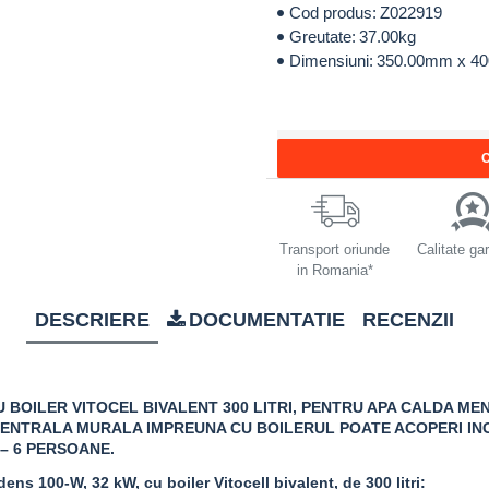
Cod produs:
Z022919
Greutate:
37.00kg
Dimensiuni:
350.00mm x 4
C
Transport oriunde
Calitate ga
in Romania*
DESCRIERE
DOCUMENTATIE
RECENZII
BOILER VITOCEL BIVALENT 300 LITRI
,
PENTRU APA CALDA MEN
CENTRALA MURALA IMPREUNA CU BOILERUL POATE ACOPERI INC
– 6 PERSOANE.
ns 100-W, 32 kW, cu boiler Vitocell bivalent, de 300 litri: