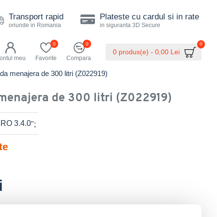
Transport rapid
Plateste cu cardul si in rate
oriunde in Romania
in siguranta 3D Secure
0
0
0
0 produs(e) - 0,00 Lei
ontul meu
Favorite
Compara
da menajera de 300 litri (Z022919)
menajera de 300 litri (Z022919)
";
te
i