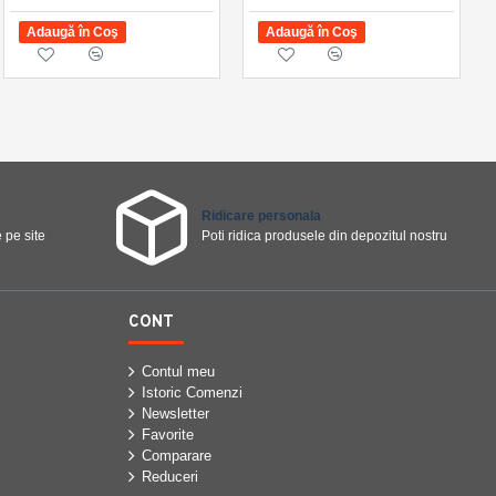
Adaugă în Coş
Adaugă în Coş
Adaugă în Coş
Ridicare personala
 pe site
Poti ridica produsele din depozitul nostru
CONT
Contul meu
Istoric Comenzi
Newsletter
Favorite
Comparare
Reduceri