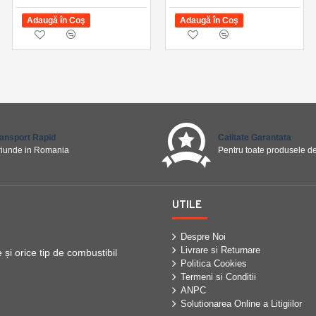
Adaugă în Coş
Adaugă în Coş
Adaugă în Coş
ransport Rapid
Calitate Garantata
riunde in Romania
Pentru toate produsele de
UTILE
Despre Noi
Livrare si Returnare
i orice tip de combustibil
Politica Cookies
Termeni si Conditii
ANPC
Solutionarea Online a Litigiilor