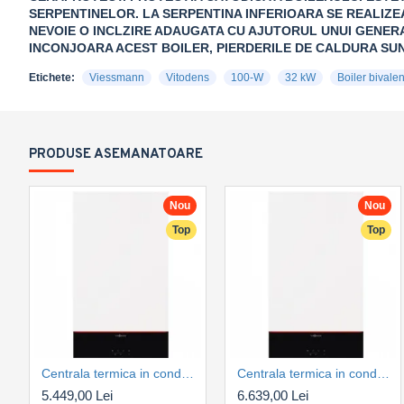
SERPENTINELOR. LA SERPENTINA INFERIOARA SE REALIZE
NEVOIE O INCLZIRE ADAUGATA CU AJUTORUL UNUI GENERA
INCONJOARA ACEST BOILER, PIERDERILE DE CALDURA SUN
Etichete:
Viessmann
Vitodens
100-W
32 kW
Boiler bivalen
PRODUSE ASEMANATOARE
Nou
Nou
Top
Top
Centrala termica in condensare Viessmann Vitodens 100-W 25 kW, numai incalzire tip B1HG, control WIFI, kit de evacuare inclus (Z031495)
Centrala termica in condensare Viessmann Vitodens 100-W 32 kW, numai incalzire tip B1HG, control WIFI, kit de evacuare inclus (Z031496)
5.449,00 Lei
6.639,00 Lei