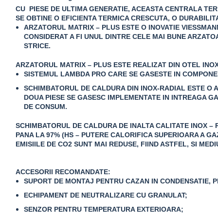
CU
PIESE DE ULTIMA GENERATIE
, ACEASTA CENTRALA TE
SE OBTINE O EFICIENTA TERMICA CRESCUTA, O DURABILIT
ARZATORUL MATRIX – PLUS
ESTE O INOVATIE VIESSMAN
CONSIDERAT A FI UNUL DINTRE CELE MAI BUNE ARZATOAR
STRICE.
ARZATORUL MATRIX – PLUS ESTE REALIZAT DIN OTEL INOXI
SISTEMUL LAMBDA PRO
CARE SE GASESTE IN COMPONEN
SCHIMBATORUL DE CALDURA DIN INOX-RADIAL
ESTE O A
DOUA PIESE SE GASESC IMPLEMENTATE IN INTREAGA G
DE CONSUM.
SCHIMBATORUL DE CALDURA DE INALTA CALITATE
INOX – 
PANA LA 97% (HS – PUTERE CALORIFICA SUPERIOARA A GA
EMISIILE DE CO2 SUNT MAI REDUSE, FIIND ASTFEL, SI ME
ACCESORII RECOMANDATE:
SUPORT DE MONTAJ PENTRU CAZAN IN CONDENSATIE, PE
ECHIPAMENT DE NEUTRALIZARE CU GRANULAT;
SENZOR PENTRU TEMPERATURA EXTERIOARA;