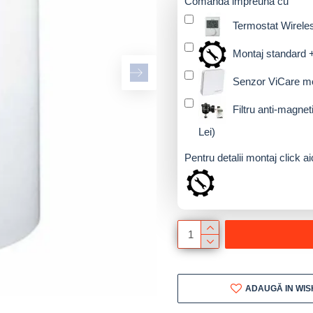
Comanda impreuna cu
Termostat Wirel
Montaj standard +
Senzor ViCare m
Filtru anti-magn
Lei)
Pentru detalii montaj click ai
ADAUGĂ IN WIS