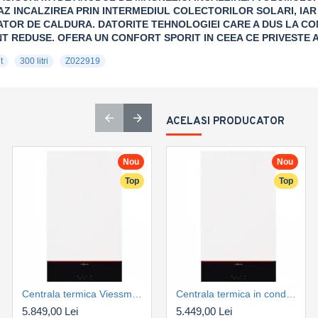
AZ INCALZIREA PRIN INTERMEDIUL COLECTORILOR SOLARI, IAR
TOR DE CALDURA. DATORITE TEHNOLOGIEI CARE A DUS LA CON
T REDUSE. OFERA UN CONFORT SPORIT IN CEEA CE PRIVESTE 
t
300 litri
Z022919
ACELASI PRODUCATOR
Nou
Nou
Nou
Top
Top
Top
Centrala termica Viessmann Vitodens 100-W 25 kW, B1KG, combi, condensatie, interfata WIFI, touch screen, kit de evacuare inclus (Z031155)
Centrala termica Viessmann Vitodens 100-W 32 kW, B1KG, combi, condensatie, interfata WIFI, touch screen, kit de evacuare inclus (Z031156)
Centrala termica in condensare Viessmann Vitodens 100-W 25 kW, numai incalzire tip B1HG, control WIFI, kit de evacuare inclus (Z031495)
5.849,00 Lei
6.749,00 Lei
5.449,00 Lei