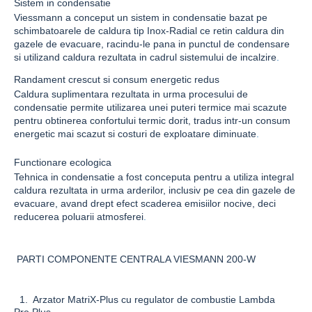
Sistem in condensatie
Viessmann
a conceput un sistem in condensatie bazat pe
schimbatoarele de caldura tip
Inox-Radial
ce retin caldura din
gazele de evacuare, racindu-le pana in punctul de condensare
si utilizand caldura rezultata in cadrul sistemului de incalzire
.
Randament crescut si consum energetic redus
Caldura suplimentara rezultata in urma procesului de
condensatie permite utilizarea unei puteri termice mai scazute
pentru obtinerea confortului termic dorit, tradus intr-un consum
energetic mai scazut si costuri de exploatare diminuate
.
Functionare ecologica
Tehnica in condensatie a fost conceputa pentru a utiliza integral
caldura rezultata in urma arderilor, inclusiv pe cea din gazele de
evacuare, avand drept efect scaderea emisiilor nocive, deci
reducerea poluarii atmosferei
.
PARTI COMPONENTE CENTRALA VIESMANN 200-W
1. Arzator
MatriX-Plus
cu regulator de combustie
Lambda