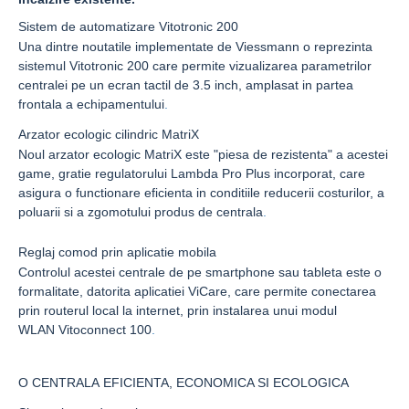
Sistem de automatizare Vitotronic 200
Una dintre noutatile implementate de
Viessmann
o reprezinta
sistemul
Vitotronic 200
care permite vizualizarea parametrilor
centralei pe un ecran tactil de 3.5 inch, amplasat in partea
frontala a echipamentului
.
Arzator ecologic cilindric MatriX
Noul arzator ecologic
MatriX
este "piesa de rezistenta" a acestei
game, gratie regulatorului
Lambda Pro Plus
incorporat, care
asigura o functionare eficienta in conditiile reducerii costurilor, a
poluarii si a zgomotului produs de centrala
.
Reglaj comod prin aplicatie mobila
Controlul acestei centrale de pe smartphone sau tableta este o
formalitate, datorita aplicatiei
ViCare
, care permite conectarea
prin routerul local la internet, prin instalarea unui modul
WLAN
Vitoconnect 100
.
O CENTRALA EFICIENTA, ECONOMICA SI ECOLOGICA