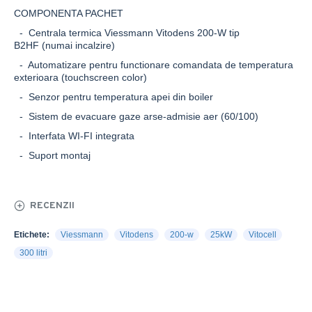
COMPONENTA PACHET
- Centrala termica Viessmann Vitodens 200-W tip
B2HF (numai incalzire)
- Automatizare pentru functionare comandata de temperatura
exterioara (touchscreen color)
- Senzor pentru temperatura apei din boiler
- Sistem de evacuare gaze arse-admisie aer (60/100)
- Interfata WI-FI integrata
- Suport montaj
RECENZII
Etichete:
Viessmann
Vitodens
200-w
25kW
Vitocell
300 litri