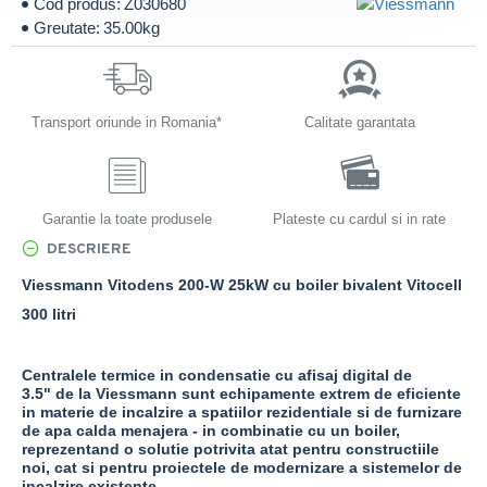
Cod produs:
Z030680
Greutate:
35.00kg
Transport oriunde in Romania*
Calitate garantata
Garantie la toate produsele
Plateste cu cardul si in rate
DESCRIERE
Viessmann Vitodens 200-W 25kW cu boiler bivalent Vitocell
300 litri
Centralele termice in condensatie cu afisaj digital de
3.5" de la Viessmann sunt echipamente extrem de eficiente
in
materie de incalzire a spatiilor rezidentiale si de furnizare
de apa calda menajera - in combinatie cu un boiler,
reprezentand o solutie potrivita atat pentru constructiile
noi, cat si pentru proiectele de modernizare a sistemelor de
incalzire existente.