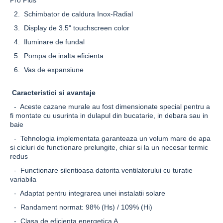
Pro Plus
2. Schimbator de caldura
Inox-Radial
3. Display de 3.5" touchscreen color
4. Iluminare de fundal
5. Pompa de inalta eficienta
6. Vas de expansiune
Caracteristici si avantaje
- Aceste cazane murale au fost dimensionate special pentru a
fi montate cu usurinta in dulapul din bucatarie, in debara sau in
baie
- Tehnologia implementata garanteaza un volum mare de apa
si cicluri de functionare prelungite, chiar si la un necesar termic
redus
- Functionare silentioasa datorita ventilatorului cu turatie
variabila
- Adaptat pentru integrarea unei instalatii solare
- Randament normat: 98% (Hs) / 109% (Hi)
- Clasa de eficienta energetica A