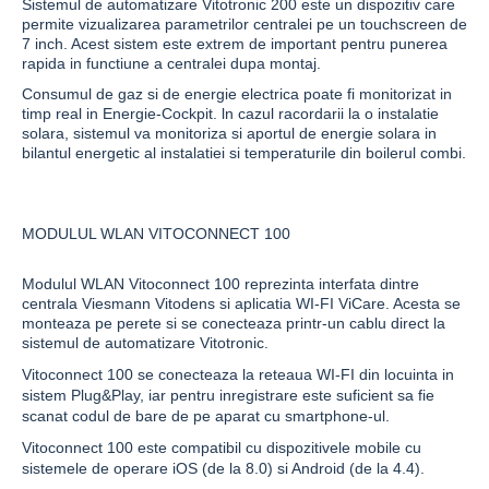
Sistemul de automatizare
Vitotronic 200
este un dispozitiv care
permite vizualizarea parametrilor centralei pe un touchscreen de
7 inch. Acest sistem este extrem de important pentru punerea
rapida in functiune a centralei dupa montaj.
Consumul de gaz si de energie electrica poate fi monitorizat in
timp real in
Energie-Cockpit
. ln cazul racordarii la o instalatie
solara, sistemul va monitoriza si aportul de energie solara in
bilantul energetic al instalatiei si temperaturile din boilerul combi.
MODULUL WLAN VITOCONNECT 100
Modulul WLAN
Vitoconnect 100
reprezinta interfata dintre
centrala
Viesmann Vitodens
si aplicatia WI-FI
ViCare
. Acesta se
monteaza pe perete si se conecteaza printr-un cablu direct la
sistemul de automatizare Vitotronic.
Vitoconnect 100
se conecteaza la reteaua WI-FI din locuinta in
sistem Plug&Play, iar pentru inregistrare este suficient sa fie
scanat codul de bare de pe aparat cu smartphone-ul.
Vitoconnect 100
este compatibil cu dispozitivele mobile cu
sistemele de operare iOS (de la 8.0) si Android (de la 4.4).