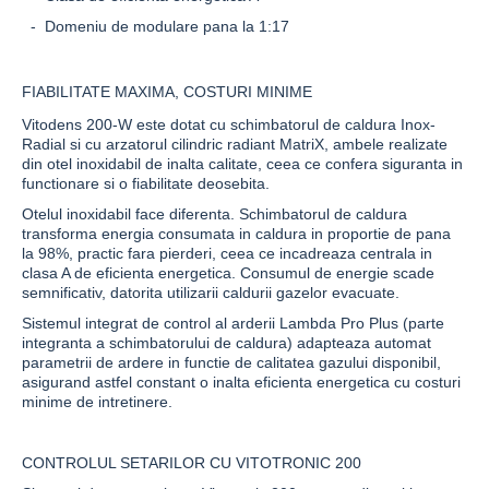
- Domeniu de modulare pana la 1:17
FIABILITATE MAXIMA, COSTURI MINIME
Vitodens 200-W
este dotat cu schimbatorul de caldura Inox-
Radial si cu arzatorul cilindric radiant
MatriX
, ambele realizate
din otel inoxidabil de inalta calitate, ceea ce confera siguranta in
functionare si o fiabilitate deosebita.
Otelul inoxidabil face diferenta. Schimbatorul de caldura
transforma energia consumata in caldura in proportie de pana
la 98%, practic fara pierderi, ceea ce incadreaza centrala in
clasa A de eficienta energetica. Consumul de energie scade
semnificativ, datorita utilizarii caldurii gazelor evacuate.
Sistemul integrat de control al arderii
Lambda Pro Plus
(parte
integranta a schimbatorului de caldura) adapteaza automat
parametrii de ardere in functie de calitatea gazului disponibil,
asigurand astfel constant o inalta eficienta energetica cu costuri
minime de intretinere.
CONTROLUL SETARILOR CU VITOTRONIC 200