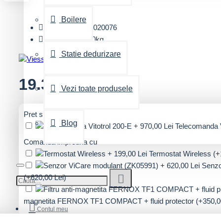
Boilere
Cod produs:
Z020076
Greutate:
33.00kg
Statie dedurizare
19.360,00 Lei
Vezi toate produsele
Pret special
Blog
Telecomanda V
Comanda impreuna cu
Termostat Wireless
(+
Senzo
(+620,00 Lei)
magnetita FERNOX TF1 COMPACT + fluid protector
(+350,0
Contul meu