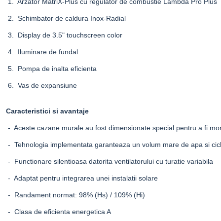
1. Arzator
MatriX-Plus
cu regulator de combustie
Lambda Pro Plus
2. Schimbator de caldura
Inox-Radial
3. Display de 3.5" touchscreen color
4. Iluminare de fundal
5. Pompa de inalta eficienta
6. Vas de expansiune
Caracteristici si avantaje
- Aceste cazane murale au fost dimensionate special pentru a fi monta
- Tehnologia implementata garanteaza un volum mare de apa si cicluri
- Functionare silentioasa datorita ventilatorului cu turatie variabila
- Adaptat pentru integrarea unei instalatii solare
- Randament normat: 98% (Hs) / 109% (Hi)
- Clasa de eficienta energetica A