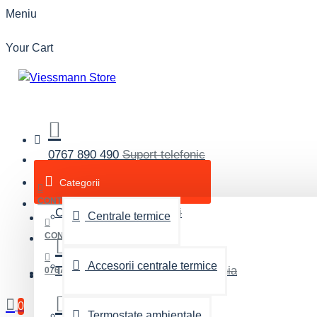
Meniu
Your Cart
0767 890 490
Suport telefonic
Categorii
CONTUL MEU
Contact
pentru informatii
Centrale termice
CONT NOU
Accesorii centrale termice
Transport rapid
oriunde in Romania
0767 890 490
0
Termostate ambientale