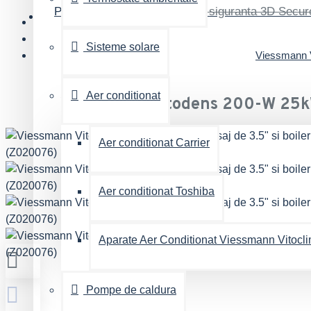
Plateste cu cardul si in rate
in siguranta 3D Secur
Sisteme solare
Viessmann Vi
Aer conditionat
Viessmann Vitodens 200-W 25kW, 
Aer conditionat Carrier
Aer conditionat Toshiba
Aparate Aer Conditionat Viessmann Vitocl
Pompe de caldura