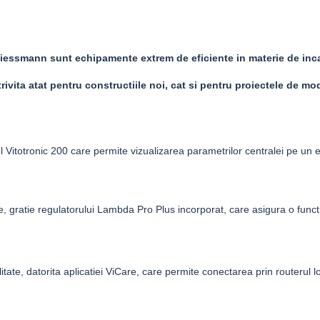
a Viessmann sunt echipamente extrem de eficiente in
materie de inca
ivita atat pentru constructiile noi, cat si pentru proiectele de mod
l
Vitotronic 200
care permite vizualizarea parametrilor centralei pe un e
, gratie regulatorului
Lambda Pro Plus
incorporat, care asigura o functio
ate, datorita aplicatiei
ViCare
, care permite conectarea prin routerul l