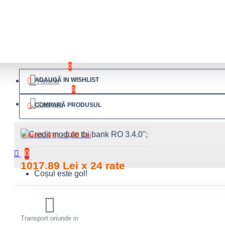
ADAUGĂ ÎN COŞ
0
ADAUGĂ IN WISHLIST
Favorite
0
Compara
COMPARĂ PRODUSUL
";
0 produs(e) - 0,00 Lei
0
1017.89 Lei x 24 rate
Coșul este gol!
Transport oriunde in