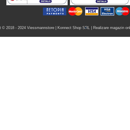
t © 2018 - 2024 Viessmannstore | Konnect Shop SRL
| Realizare magazin onl