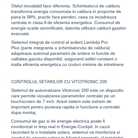
Otelul inoxidabil face diferenta. Schimbatorul de caldura
transforma energia consumata in caldura in proportie de
pana la 98%, practic fara pierderi, ceea ce incadreaza
centrala in clasa A de eficienta energetica. Consumul de
energie scade semnificativ, datorita utilizarii caldurii gazelor
evacuate.
Sistemul integrat de control al arderii
Lambda Pro
Plus
(parte integranta a schimbatorului de caldura)
adapteaza automat parametrii de ardere in functie de
calitatea gazului disponibil, asigurand astfel constant o
inalta eficienta energetica cu costuri minime de intretinere.
CONTROLUL SETARILOR CU VITOTRONIC 200
Sistemul de automatizare
Vitotronic 200
este un dispozitiv
care permite vizualizarea parametrilor centralei pe un
touchscreen de 7 inch. Acest sistem este extrem de
important pentru punerea rapida in functiune a centralei
dupa montaj.
Consumul de gaz si de energie electrica poate fi
monitorizat in timp real in
Energie-Cockpit
. ln cazul
racordarii la o instalatie solara, sistemul va monitoriza si
aportul de energie solara in bilantul energetic al instalatiei