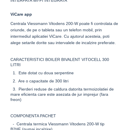
INTERFATA WI-FI INTEGRATA
ViCare app
Centrala
Viessmann Vitodens 200-W
poate fi controlata de
oriunde, de pe o tableta sau un telefon mobil, prin
intermediul aplicatiei
ViCare
. Cu ajutorul acesteia, poti
alege setarile dorite sau intervalele de incalzire preferate.
CARACTERISTICI BOILER BIVALENT VITOCELL 300
LITRI
1. Este dotat cu doua serpentine
2. Are o capacitate de 300 litri
3. Pierderi reduse de caldura datorita termoizolatiei de
mare eficienta care este asezata de jur imprejur (fara
freon)
COMPONENTA PACHET
- Centrala termica Viessmann Vitodens 200-W tip
B2HF (numai incalzire)