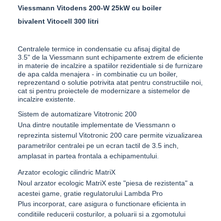
Viessmann Vitodens 200-W 25kW cu boiler
bivalent Vitocell 300 litri
Centralele termice in condensatie cu afisaj digital de
3.5" de la Viessmann sunt echipamente extrem de eficiente
in
materie de incalzire a spatiilor rezidentiale si de furnizare
de apa calda menajera - in combinatie cu un boiler,
reprezentand o solutie potrivita atat pentru constructiile noi,
cat si pentru proiectele de modernizare a sistemelor de
incalzire existente.
Sistem de automatizare Vitotronic 200
Una dintre noutatile implementate de
Viessmann
o
reprezinta sistemul
Vitotronic 200
care permite vizualizarea
parametrilor centralei pe un ecran tactil de 3.5 inch,
amplasat in partea frontala a echipamentului
.
Arzator ecologic cilindric MatriX
Noul arzator ecologic
MatriX
este "piesa de rezistenta" a
acestei game, gratie regulatorului
Lambda Pro
Plus
incorporat, care asigura o functionare eficienta in
conditiile reducerii costurilor, a poluarii si a zgomotului