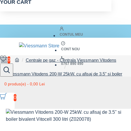
YOUR CART
CONTUL MEU
CONT NOU
0
Centrale pe gaz - Centrala Viessmann Vitodens
0767 890 490
Viessmann Vitodens 200-W 25kW. cu afisaj de 3.5" si boiler
bivalent Vitocell 300 litri (Z020078)
0 produs(e) - 0,00 Lei
0
Viessmann Vitodens 200-W 25kW. cu afisaj de 3.5" si boiler
bivalent Vitocell 300 litri (Z020078)