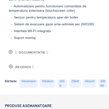
- Automatizare pentru functionare comandata de
temperatura exterioara (touchscreen color)
- Senzor pentru temperatura apei din boiler
- Sistem de evacuare gaze arse-admisie aer (60/100)
- Interfata WI-FI integrata
- Suport montaj
DOCUMENTATIE
RECENZII
Etichete:
Viessmann
Vitodens
200-
25kW
Vitocell
300
w
litri
PRODUSE ASEMANATOARE