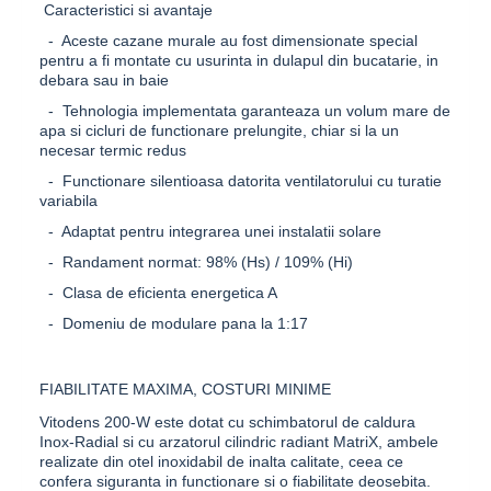
Caracteristici si avantaje
- Aceste cazane murale au fost dimensionate special
pentru a fi montate cu usurinta in dulapul din bucatarie, in
debara sau in baie
- Tehnologia implementata garanteaza un volum mare de
apa si cicluri de functionare prelungite, chiar si la un
necesar termic redus
- Functionare silentioasa datorita ventilatorului cu turatie
variabila
- Adaptat pentru integrarea unei instalatii solare
- Randament normat: 98% (Hs) / 109% (Hi)
- Clasa de eficienta energetica A
- Domeniu de modulare pana la 1:17
FIABILITATE MAXIMA, COSTURI MINIME
Vitodens 200-W
este dotat cu schimbatorul de caldura
Inox-Radial si cu arzatorul cilindric radiant
MatriX
, ambele
realizate din otel inoxidabil de inalta calitate, ceea ce
confera siguranta in functionare si o fiabilitate deosebita.