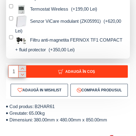
Termostat Wireless
(+199,00 Lei)
Senzor ViCare modulant (ZK05991)
(+620,00
Lei)
Filtru anti-magnetita FERNOX TF1 COMPACT
+ fluid protector
(+350,00 Lei)
ADAUGĂ ÎN COŞ
ADAUGĂ IN WISHLIST
COMPARĂ PRODUSUL
Cod produs:
B2HAR61
Greutate:
65.00kg
Dimensiuni:
380.00mm x 480.00mm x 850.00mm