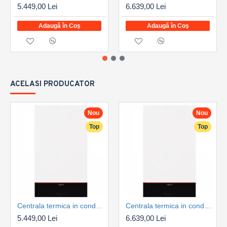
5.449,00 Lei
6.639,00 Lei
Adaugă în Coş
Adaugă în Coş
ACELASI PRODUCATOR
Nou
Nou
Top
Top
Centrala termica in condensare Viessmann Vitodens 100-W 25 kW, numai incalzire tip B1HG, control WIFI, kit de evacuare inclus (Z031495)
Centrala termica in condensare Viessmann Vitodens 100-W 32 kW, numai incalzire tip B1HG, control WIFI, kit de evacuare inclus (Z031496)
5.449,00 Lei
6.639,00 Lei