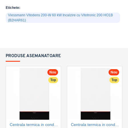
Etichete:
Viessmann Vitodens 200-W 60 kW Incalzire cu Vitotronic 200 HO1B
(B2HAR61)
PRODUSE ASEMANATOARE
Nou
Nou
Top
Top
Centrala termica in condensare Viessmann Vitodens 100-W 25 kW, numai incalzire tip B1HG, control WIFI, kit de evacuare inclus (Z031495)
Centrala termica in condensare Viessmann Vitodens 100-W 32 kW, numai incalzire tip B1HG, control WIFI, kit de evacuare inclus (Z031496)