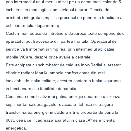
prin intermediul unui meniu afisat pe un ecran tactil color de 5
inch, intr-un mod logic si pe intelesul tuturor. Functia de
asistenta integrata simplifica procesul de punere in functiune a
echipamentului dupa montaj.
Costuri mai reduse de intretinere deoarece toate componentele
aparatului pot fi accesate din partea frontala. Operatorul de
service va fi informat in timp real prin intermediul aplicatiei
mobile ViCare, despre orice avarie a centralei.
Este echipata cu schimbator de caldura Inox-Radial si arzator
cilindric radiant MatriX, ambele confectionate din otel
inoxidabil de inalta calitate; acestea confera o inalta siguranta
in functionare si o fiabilitate deosebita.
Consuma semnificativ mai putina energie deoarece utilizeaza
suplimentar caldura gazelor evacuate, tehnica ce asigura
transformarea energiei in caldura intr-o proportie de pâna la
98%, ceea ce incadreaza aparatul in clasa „A” de eficienta
energetica.