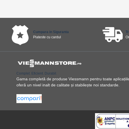
Cumpara in Siguranta
T
Plateste cu cardul
O
Complet. Eficient. Durabil.
Gama completă de produse Viessmann pentru toate aplicațiile ș
oferă un nivel inalt de calitate și stabilește noi standarde.