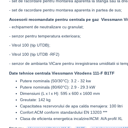
- set de racordare pentru montarea aparenta la stanga sau la dre
- set de racordare pentru montarea aparenta in partea de sus;
Accesorii recomandate pentru centrala pe gaz Viessmann Vi
- echipament de neutralizare cu granulat;
- senzor pentru temperatura exterioara;
- Vitrol 100 (tip UTDB);
- Vitrol 100 (tip UTDB -RF2)
- senzor de ambianta ViCare pentru inregistrarea umiditatii si temp
Date tehnice centrala Viessmann Vitodens 111-F B1TF
Putere nominala (
50/30°C): 3.2 - 32 kw
Putere nominala (8
0/60°C): 2.9 - 29.3 kW
Dimensiuni (L x l x H): 595 x 600 x 1600 mm
Greutate: 142 kg
Capacitatea rezervorului de apa calda menajera: 100 litri
Confort ACM conform standardului EN 13203 ***
Clasa de eficienta energetica incalzire/ACM: A/A profil XL