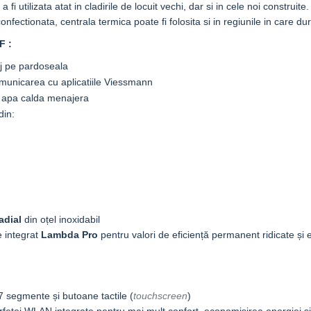
tilizata atat in cladirile de locuit vechi, dar si in cele noi construite.
nfectionata, centrala termica poate fi folosita si in regiunile in care dur
TF
:
aj pe pardoseala
omunicarea cu aplicatiile Viessmann
ru apa calda menajera
din:
adial
din oțel inoxidabil
e integrat
Lambda Pro
pentru valori de eficiență permanent ridicate și 
 7 segmente și butoane tactile (
touchscreen
)