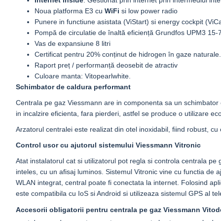
Internet inside
: Gestionat prin internet prin intermediul i
Noua platforma E3 cu
WiFi
si low power radio
Punere in functiune asistata (ViStart) si energy cockpit (ViC
Pompă de circulatie de înaltă eficiență Grundfos UPM3 15
Vas de expansiune 8 litri
Certificat pentru 20% conținut de hidrogen în gaze naturale.
Raport preț / performanță deosebit de atractiv
Culoare manta: Vitopearlwhite.
Schimbator de caldura performant
Centrala pe gaz Viessmann are in componenta sa un schimbator de 
in incalzire eficienta, fara pierderi, astfel se produce o utilizare
Arzatorul centralei este realizat din otel inoxidabil, fiind robust, 
Control usor cu ajutorul sistemului Viessmann Vitronic
Atat instalatorul cat si utilizatorul pot regla si controla centrala pe
inteles, cu un afisaj luminos. Sistemul Vitronic vine cu functia de 
WLAN integrat, central poate fi conectata la internet. Folosind aplic
este compatibila cu IoS si Android si utilizeaza sistemul GPS al tel
Accesorii obligatorii pentru centrala pe gaz Viessmann Vito