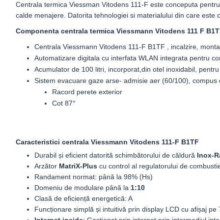
Centrala termica Viessman Vitodens 111-F este conceputa pentru a fi u
calde menajere. Datorita tehnologiei si materialului din care este co
Componenta centrala termica Viessmann Vitodens 111 F
B1
Centrala Viessmann Vitodens 111-F
B1TF
, incalzire, mont
Automatizare digitala cu interfata WLAN integrata pentru c
Acumulator de 100 litri, incorporat,din otel inoxidabil, pent
Sistem evacuare gaze arse- admisie aer (60/100), compus 
Racord perete exterior
Cot 87°
Caracteristici centrala Viessmann Vitodens 111-F B1TF
Durabil și eficient datorită schimbătorului de căldură
Inox-R
Arzător
MatriX-Plus
cu control al regulatorului de combusti
Randament normat: până la 98% (Hs)
Domeniu de modulare până la
1:10
Clasă de eficiență energetică: A
Funcționare simplă și intuitivă prin display LCD cu afișaj pe