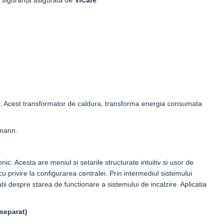
și siguranță asigurată de
ViCare
ne. Acest transformator de caldura, transforma energia consumata
smann.
ronic. Acesta are meniul si setarile
structurate intuitiv si usor de
u privire la configurarea centralei. Prin intermediul sistemului
atii despre starea de functionare a sistemului de incalzire. Aplicatia
 separat)