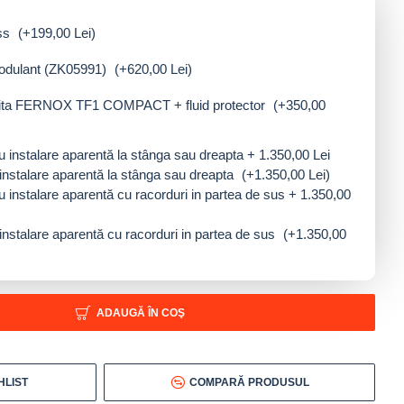
ess
(+199,00 Lei)
odulant (ZK05991)
(+620,00 Lei)
etita FERNOX TF1 COMPACT + fluid protector
(+350,00
instalare aparentă la stânga sau dreapta
(+1.350,00 Lei)
instalare aparentă cu racorduri in partea de sus
(+1.350,00
ADAUGĂ ÎN COŞ
HLIST
COMPARĂ PRODUSUL