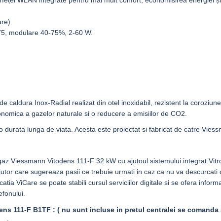
nterfeței WLAN integrate pentru mai mult confort, economisirea energiei 
are)
-75, modulare 40-75%, 2-60 W.
caldura Inox-Radial realizat din otel inoxidabil, rezistent la coroziu
 economica a gazelor naturale si o reducere a emisiilor de CO2.
cu o durata lunga de viata. Acesta este proiectat si fabricat de catre Vies
 gaz
Viessmann Vitodens 111-F 32 kW
cu ajutoul sistemului integrat Vit
ajutor care sugereaza pasii ce trebuie urmati in caz ca nu va descurcati c
atia ViCare se poate stabili cursul serviciilor digitale si se ofera inform
efonului.
dens 111-F
B1TF
: ( nu sunt incluse in pretul centralei se comanda