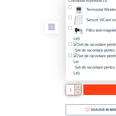
Comanda impreuna cu
Termostat Wirel
Senzor ViCare m
Filtru anti-magn
Lei)
Set de racordare pentru 
Set de racordare pentru 
Lei)
ADAUGĂ IN WIS