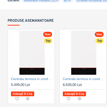
Etichete:
Viessmann Vitodens 111-F
B1TF
cu boiler incorporat 100
PRODUSE ASEMANATOARE
Nou
Nou
Top
Top
Centrala termica in condensare Viessmann Vitodens 100-W 25 kW, numai incalzire tip B1HG, control WIFI, kit de evacuare inclus (Z031495)
Centrala termica in condensare Viessmann Vitodens 100-W 32 kW, numai incalzire tip B1HG, control WIFI, kit de evacuare inclus (Z031496)
5.449,00 Lei
6.639,00 Lei
Adaugă în Coş
Adaugă în Coş