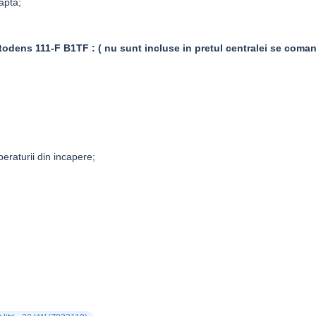
apta;
todens 111-F
B1TF
: ( nu sunt incluse in pretul centralei se coma
eraturii din incapere;