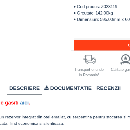
Cod produs:
Z023119
Greutate:
142.00kg
Dimensiuni:
595.00mm x 6
C
Transport oriunde
Calitate ga
in Romania*
DESCRIERE
DOCUMENTATIE
RECENZII
le gasiti
aici
.
 rezervor integrat din otel emailat, cu serpentina pentru stocarea si
ata, fiind economica si silentioasa.