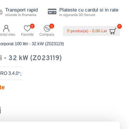
Transport rapid
Plateste cu cardul si in rate
oriunde in Romania
in siguranta 3D Secure
0
0
0
0 produs(e) - 0,00 Lei
ontul meu
Favorite
Compara
rporat 100 litri - 32 kW (Z023119)
ri - 32 kW (Z023119)
";
te
i