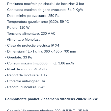
- Presiunea max/min pe circuitul de incalzire: 3 bar
- Cantitatea maxima de gaze evacuate: 54,9 Kg/h
- Debit minim pe evacuare: 250 Pa
- Temperatura gazelor arse (G20): 59 °C
- Putere: 110 W
- Tensiune alimentare: 230 V AC
- Alimentare Monofazat
- Clasa de protectie electrica IP X4
- Dimensiuni ( L x l x h ): 360 x 450 x 700 mm
- Greutate: 33 Kg
- Consum maxim [m\u00b3] [mc]: 3,86 mc/h
- Nivel de zgomot: 48,4 dB
- Raport de modulare: 1:17
- Protectie anti-inghet: Da
- Racorduri incalzire: 3/4"
Componente pachet Viessmann Vitodens 200-W 25 kW
- Centrala Viessmann Vitodens 200-W B2HF - 25 kW