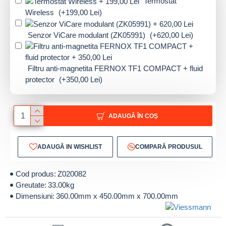
Termostat
Wireless
(+199,00 Lei)
Senzor ViCare modulant (ZK05991)
(+620,00 Lei)
Filtru anti-magnetita FERNOX TF1 COMPACT + fluid
protector
(+350,00 Lei)
ADAUGĂ ÎN COŞ
ADAUGĂ IN WISHLIST
COMPARĂ PRODUSUL
Cod produs:
Z020082
Greutate:
33.00kg
Dimensiuni:
360.00mm x 450.00mm x 700.00mm