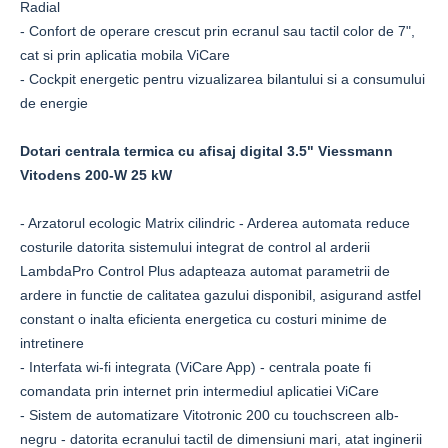
Radial
- Confort de operare crescut prin ecranul sau tactil color de 7",
cat si prin aplicatia mobila ViCare
- Cockpit energetic pentru vizualizarea bilantului si a consumului
de energie
Dotari centrala termica cu afisaj digital 3.5" Viessmann
Vitodens 200-W 25 kW
- Arzatorul ecologic Matrix cilindric - Arderea automata reduce
costurile datorita sistemului integrat de control al arderii
LambdaPro Control Plus adapteaza automat parametrii de
ardere in functie de calitatea gazului disponibil, asigurand astfel
constant o inalta eficienta energetica cu costuri minime de
intretinere
- Interfata wi-fi integrata (ViCare App) - centrala poate fi
comandata prin internet prin intermediul aplicatiei ViCare
- Sistem de automatizare Vitotronic 200 cu touchscreen alb-
negru - datorita ecranului tactil de dimensiuni mari, atat inginerii