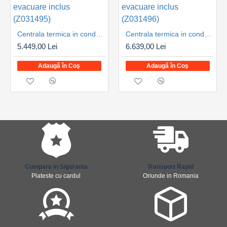
Centrala termica in condensare Viessmann Vitodens 100-W 25 kW, numai incalzire tip B1HG, control WIFI, kit de evacuare inclus (Z031495)
Centrala termica in condensare Viessmann Vitodens 100-W 32 kW, numai incalzire tip B1HG, control WIFI, kit de evacuare inclus (Z031496)
5.449,00 Lei
6.639,00 Lei
Adaugă în Coş
Adaugă în Coş
Cumpara in Siguranta
Transport Rapid
Plateste cu cardul
Oriunde in Romania