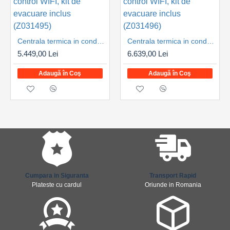
Centrala termica in condensare Viessmann Vitodens 100-W 25 kW, numai incalzire tip B1HG, control WIFI, kit de evacuare inclus (Z031495)
Centrala termica in condensare Viessmann Vitodens 100-W 32 kW, numai incalzire tip B1HG, control WIFI, kit de evacuare inclus (Z031496)
5.449,00 Lei
6.639,00 Lei
Adaugă în Coş
Adaugă în Coş
Cumpara in Siguranta
Transport Rapid
Plateste cu cardul
Oriunde in Romania