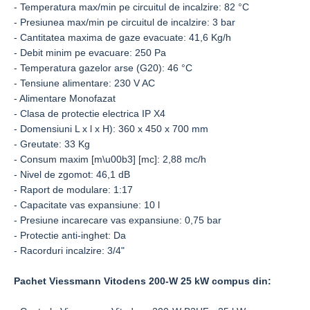
- Temperatura max/min pe circuitul de incalzire: 82 °C
- Presiunea max/min pe circuitul de incalzire: 3 bar
- Cantitatea maxima de gaze evacuate: 41,6 Kg/h
- Debit minim pe evacuare: 250 Pa
- Temperatura gazelor arse (G20): 46 °C
- Tensiune alimentare: 230 V AC
- Alimentare Monofazat
- Clasa de protectie electrica IP X4
- Domensiuni L x l x H): 360 x 450 x 700 mm
- Greutate: 33 Kg
- Consum maxim [m\u00b3] [mc]: 2,88 mc/h
- Nivel de zgomot: 46,1 dB
- Raport de modulare: 1:17
- Capacitate vas expansiune: 10 l
- Presiune incarecare vas expansiune: 0,75 bar
- Protectie anti-inghet: Da
- Racorduri incalzire: 3/4"
Pachet Viessmann Vitodens 200-W 25 kW compus din: