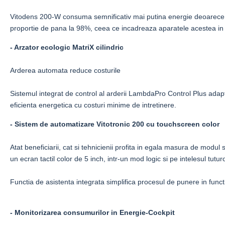
Vitodens 200-W consuma semnificativ mai putina energie deoarece el
proportie de pana la 98%, ceea ce incadreaza aparatele acestea in c
-
Arzator ecologic MatriX cilindric
Arderea automata reduce costurile
Sistemul integrat de control al arderii LambdaPro Control Plus adapt
eficienta energetica cu costuri minime de intretinere.
-
Sistem de automatizare Vitotronic 200 cu touchscreen color
Atat beneficiarii, cat si tehnicienii profita in egala masura de modul
un ecran tactil color de 5 inch, intr-un mod logic si pe intelesul tuturo
Functia de asistenta integrata simplifica procesul de punere in fun
-
Monitorizarea consumurilor in Energie-Cockpit