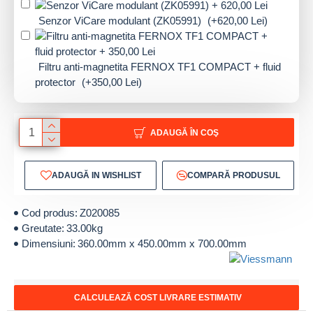
Senzor ViCare modulant (ZK05991)
(+620,00 Lei)
Filtru anti-magnetita FERNOX TF1 COMPACT + fluid
protector
(+350,00 Lei)
ADAUGĂ ÎN COŞ
ADAUGĂ IN WISHLIST
COMPARĂ PRODUSUL
Cod produs:
Z020085
Greutate:
33.00kg
Dimensiuni:
360.00mm x 450.00mm x 700.00mm
CALCULEAZĂ COST LIVRARE ESTIMATIV