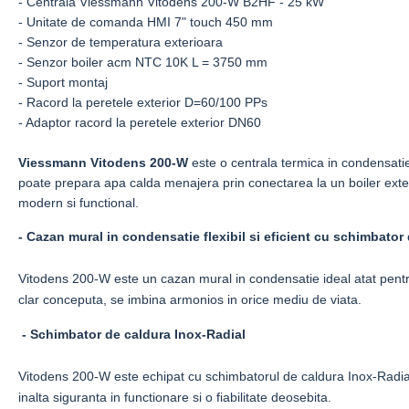
- Centrala Viessmann Vitodens 200-W B2HF - 25 kW
- Unitate de comanda HMI 7" touch 450 mm
- Senzor de temperatura exterioara
- Senzor boiler acm NTC 10K L = 3750 mm
- Suport montaj
- Racord la peretele exterior D=60/100 PPs
- Adaptor racord la peretele exterior DN60
Viessmann Vitodens 200-W
este o centrala termica in condensati
poate prepara apa calda menajera prin conectarea la un boiler exter
modern si functional.
-
Cazan mural in condensatie flexibil si eficient cu schimbator d
Vitodens 200-W este un cazan mural in condensatie ideal atat pentru 
clar conceputa, se imbina armonios in orice mediu de viata.
-
Schimbator de caldura Inox-Radial
Vitodens 200-W este echipat cu schimbatorul de caldura Inox-Radial si
inalta siguranta in functionare si o fiabilitate deosebita.